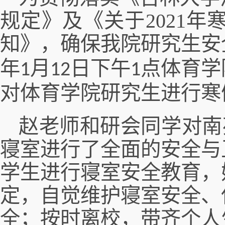
规定》
及
《关于
2021
年
知》，确保我院研究生安
年
月
日下午
点体育学
1
12
1
对体育学院研究生进行寒
赵老师和
研会同学
对南
寝室进行了全面的安全与
学生进行寝室安全教育，
定，自觉维护寝室安全、
全
；
按时离校，带齐个人