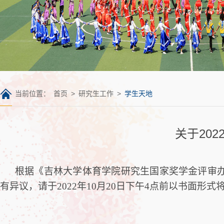
当前位置：
首页
>
研究生工作
>
学生天地
关于20
根据《吉林大学体育学院研究生国家奖学金评审
有异议，请
于
2022
年
10
月
20
日下午
4
点前
以书面形式