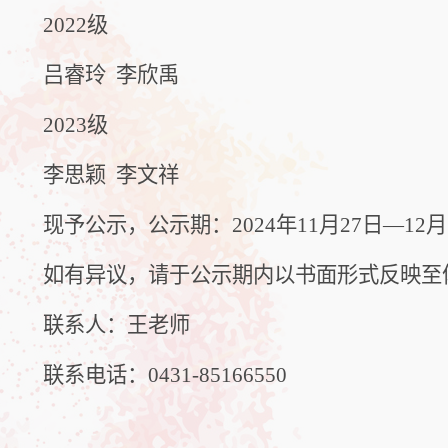
2022
级
吕睿玲
李欣禹
2023
级
李思颖
李文祥
现予公示，公示期：
2024
年
11
月
27
日—
12
月
如有异议，请于公示期内以书面形式反映至
联系人：王老师
联系电话：
0431-85166550