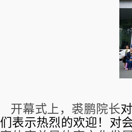
开幕式上，裘鹏院长
们
表示热烈
的
欢迎
！
对