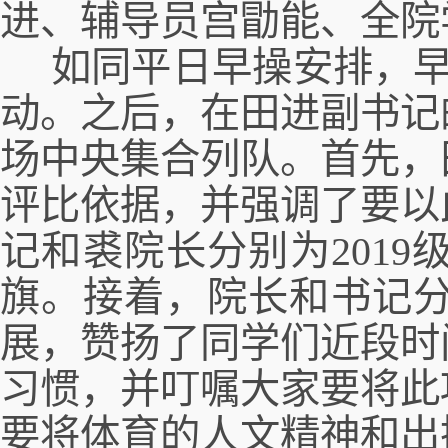
进
、
辅导员宫勖能
、
全
院
如同平日早操安排，
动。之后，
在田进副书记
场中央集合
列队
。
首先，
评比依据，并强调了要以
记和
裘院长
分别
为
2019
旗。
接着
，
院长和书记
展
，赞扬了同学们
近段时
习惯
，并叮嘱大家要将此
要将体育
的
人文精神和出