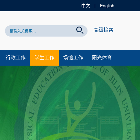
中文
|
English
站！
高级检索
行政工作
学生工作
场馆工作
阳光体育