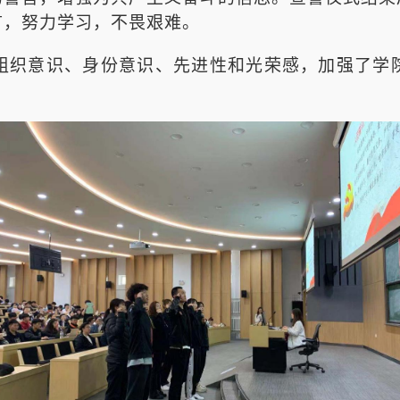
言，努力学习，不畏艰难。
组织意识、身份意识、先进性和光荣感，加强了学