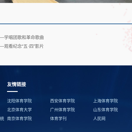
——学唱团歌和革命歌曲
观看纪念“五·四”影片
友情链接
沈阳体育学院
西安体育学院
上海体育学院
北京体育大学
广州体育学院
山东体育学院
系统
南京体育学院
体育学刊
人民网