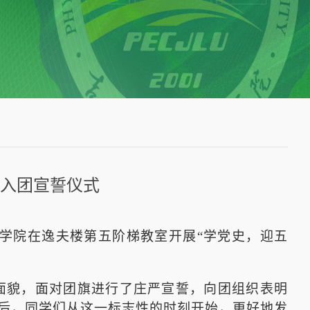
—入团宣誓仪式
育学院在逸夫楼第五阶梯教室开展“学党史，迎五
面貌
，
面对团旗进行了庄严宣誓，向团组织表明
后，同学们从这一标志性的时刻开始，更好地发