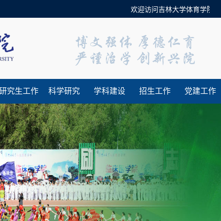
欢迎访问吉林大学体育学院官方网
研究生工作
科学研究
学科建设
招生工作
党建工作