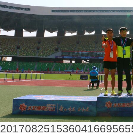
2017082515360416695655