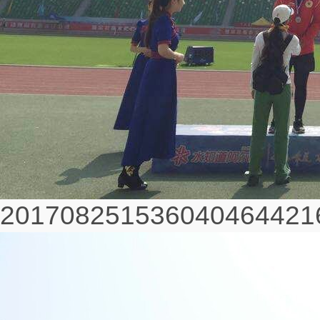
2017082515360404644216