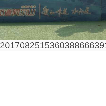
2017082515360388666391