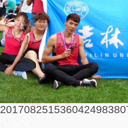
2017082515360424983807