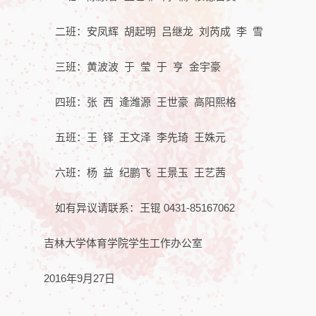
二班：安凤辉 胡起明 吕继龙 刘芮成 李 雪
三班：黄波波 于 莹 于 亨 金宇豪
四班：张 西 逄潍源 王世豪 高阳熙格
五班：王 铎 王文泽 李先琦 王姝元
六班：杨 益 纪鹏飞 王景玉 王艺茜
如有异议请联系：王锟 0431-85167062
吉林大学体育学院学生工作办公室
2016年9月27日