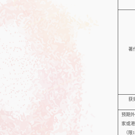
著
获
预期外
家或港
（限
1