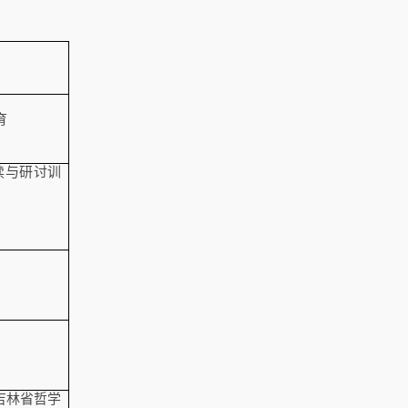
育
读与研讨训
吉林省哲学