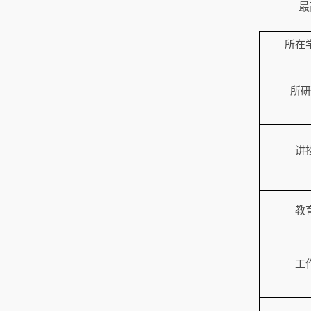
最
所在
所研
讲
教
工