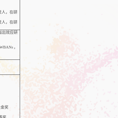
责人，在研
责人，在研
溢出效应研
r WBANs
，
级金奖
等奖