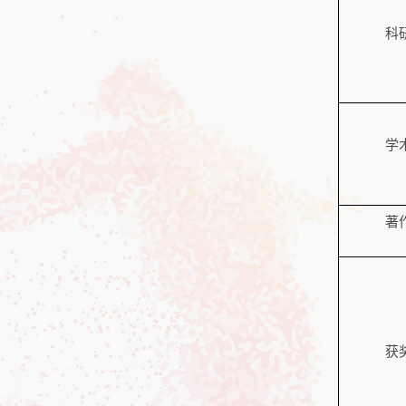
科
学
著
获