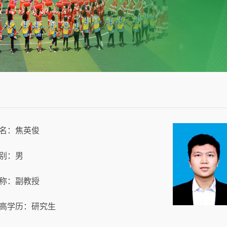
名：焦英俊
别：男
称：副教授
高学历：研究生