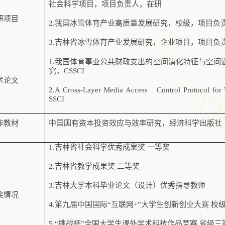
社会科学项目，项目负责人，在研
研项目
2.
我国冰雪体育产业高质量发展研究，校级，项目负
3.
吉林省冰雪体育产业发展研究，企业项目，项目负
1.
我国体育事业公共财政支出的空间演化特征与空间
究，
CSSCI
术论文
2.A Cross-Layer Media Access Control Protocol fo
SSCI
作教材
中国国有资本投资效应与效率研究，经济科学出版社
1.
吉林省社会科学优秀成果奖
一等奖
2.
吉林省教学成果奖
二等奖
3.
吉林大学本科毕业论文（设计）优秀指导教师
奖情况
4.
第九届中国国际
“
互联网
+”
大
学生创新创业大赛
校
5.
“
挑战杯
”
全国大学生课外学术科技作品竞赛
省级三