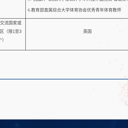
6.
教育部直属综合大学体育协会
优秀青年体育教师
交流国家或
1
3
区（限
至
英国
个）