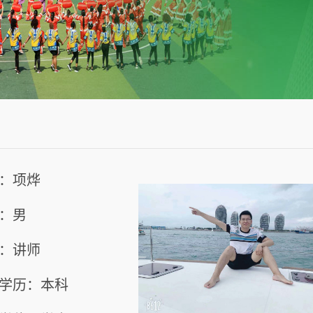
：项烨
：男
：讲师
学历：本科