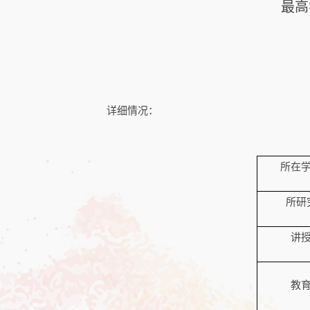
最高
详细情况：
所在
所研
讲
教