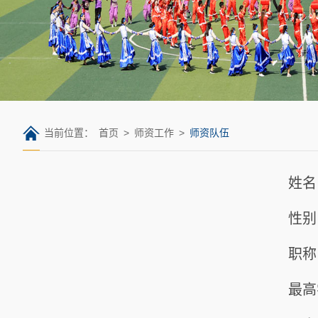
当前位置：
首页
>
师资工作
>
师资队伍
姓名
性别
职称
最高