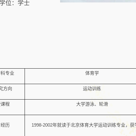
学位：学士
学科专业
体育学
究方向
运动训练
授课程
大学游泳、轮滑
1998-2002
育经历
年就读于北京体育大学运动训练专业，获