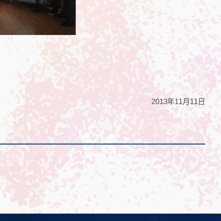
2013年11月11日