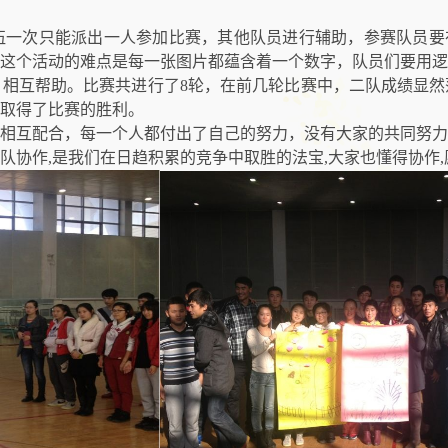
伍一次只能派出一人参加比赛，其他队员进行辅助，参赛队员要
这个活动的难点是每一张图片都蕴含着一个数字，队员们要用逻
，相互帮助。比赛共进行了
8
轮，在前几轮比赛中，二队成绩显然
取得了比赛的胜利。
相互配合，每一个人都付出了自己的努力，没有大家的共同努力
队协作
,
是我们在日趋积累的竞争中取胜的法宝
,
大家也懂得协作
,