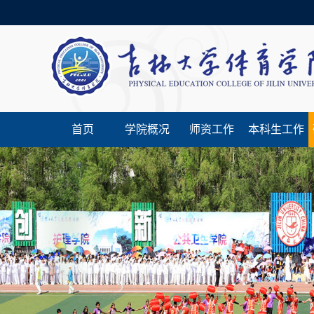
首页
学院概况
师资工作
本科生工作