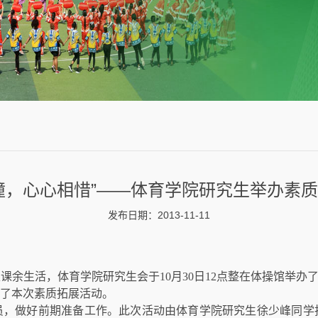
撞，心心相惜”——体育学院研究生举办素
发布日期：2013-11-11
家课余生活，体育学院研究生会于
10
月
30
日
12
点整在体操馆举办了
了本次素质拓展活动。
员，做好前期准备工作。此次活动由体育学院研究生徐少峰同学