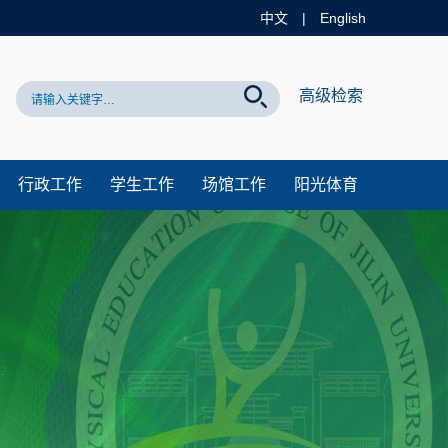
中文
|
English
站！
高级检索
行政工作
学生工作
场馆工作
阳光体育