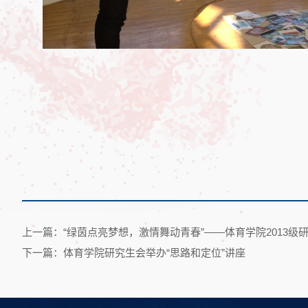
上一篇：“绿茵点亮梦想，激情舞动青春”——体育学院2013级
下一篇：体育学院研究生会举办“思路和定位”讲座