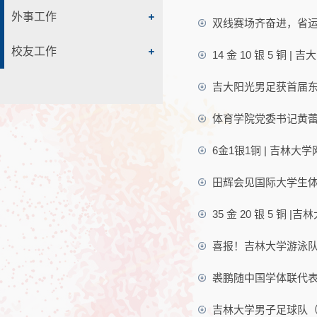
外事工作
双线赛场齐奋进，省
校友工作
14 金 10 银 5
吉大阳光男足获首届
体育学院党委书记黄蕾
6金1银1铜 | 吉林
田辉会见国际大学生体
35 金 20 银 5 
喜报！吉林大学游泳
裘鹏随中国学体联代
吉林大学男子足球队