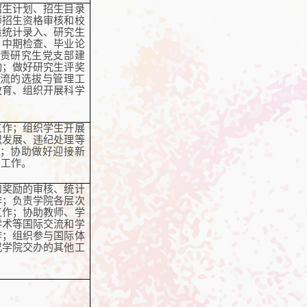
招生计划、招生目录
师招生资格审核和校
量统计录入、研究生
、中期检查、毕业论
责研究生党支部建
动；做好研究生评奖
流的选拔与管理工
教育、组织开展科学
。
工作；组织学生开展
织发展、违纪处理等
；协助做好迎接新
团工作。
和奖励的审核、统计
作；负责学院各层次
工作；协助教师、学
学术等国际交流和学
作；组织参与国际体
或学院交办的其他工