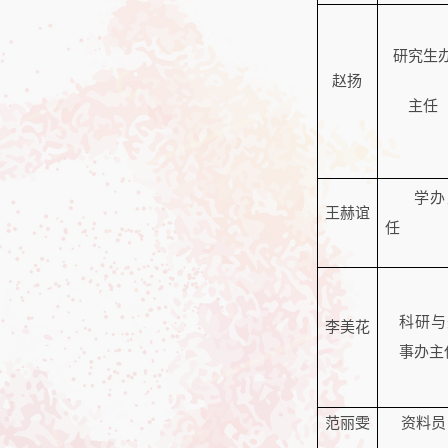
研究生
赵扬
主任
学办
王赫谊
任
科研与
李美花
事办主
范丽雯
资料员