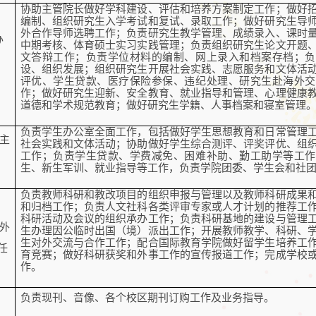
协助主管院长做好学科建设、评估和培养方案制定工作；做好
编制、组织研究生入学考试和复试、录取工作；做好研究生导
外合作导师选聘工作；负责研究生教学管理、成绩录入、课时
办
中期考核、体育硕士实习实践管理；负责组织研究生论文开题
文答辩工作；负责学位材料的编制、网上录入和档案存档；负
设、组织发展；组织研究生开展社会实践、志愿服务和文体活
评优、学生贷款、医疗保险参保、违纪处理、研究生赴海外交
作；做好研究生迎新、安全教育、就业指导和管理、心理健康
道德和学术规范教育；做好研究生学籍、人事档案和寝室管理
负责学生办公室全面工作，包括做好学生思想教育和日常管理
主
社会实践和文体活动；协助做好学生综合测评、评奖评优、组
工作；负责学生贷款、学费减免、困难补助、勤工助学等工作
生、新生军训、就业指导等工作，负责学院团委、学生会和社
负责教师科研和教改项目的组织申报与管理以及教师科研成果
和归档工作；负责人文社科各类评审专家或人才计划的推荐工
科研活动及会议的组织承办工作；负责科研基地的建设与管理
外
生办理因公临时出国（境）派出工作；开展教师教学、科研、
生对外交流与合作工作；配合国际教育学院做好留学生培养工
任
育竞赛；做好科研获奖和外事工作的宣传报道工作；完成学校
作。
负责现刊、音像、各个校区期刊订购工作及业务指导。