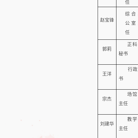
任
综合
赵宝锋
公室
任
正科
郭莉
秘书
行政
王洋
书
场馆
宗杰
主任
教学
刘建华
主任