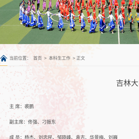
当前位置：
首页
>
本科生工作
> 正文
吉林大
主 席：裘鹏
副主席：佟强、刁振东
成 员：杨杰、刘忠民、邹晓峰、袁吉、华景梅、刘巍