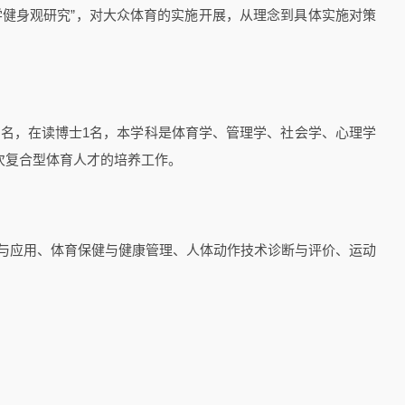
健身观研究”，对大众体育的实施开展，从理念到具体实施对策
5名，在读博士1名，本学科是体育学、管理学、社会学、心理学
层次复合型体育人才的培养工作。
论与应用、体育保健与健康管理、人体动作技术诊断与评价、运动