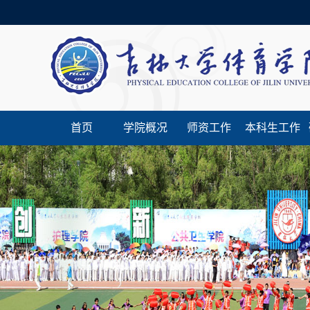
首页
学院概况
师资工作
本科生工作