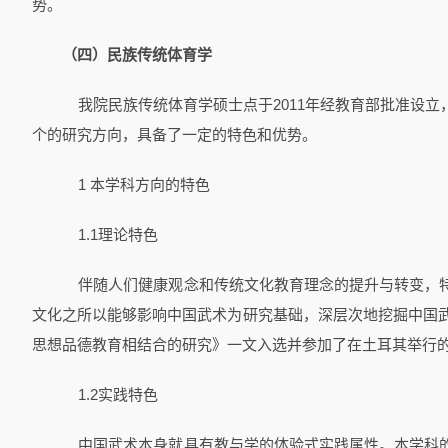
势。
（四）民族传统体育学
我院民族传统体育学硕士点于2011年经教育部批准设立
个的研究方向，具备了一定的特色和优势。
1 本学科方向的特色
1.1理论特色
伴随人们健康观念和传统文化教育理念的提升与转变，特
文化之所以能够影响中国武术为研究基础，深层次地挖掘中国武
思想品德教育相结合的研究》一文入选并参加了在土耳其举行的
1.2实践特色
中国武术本身就具有教与学的体验式实践属性。本学科的