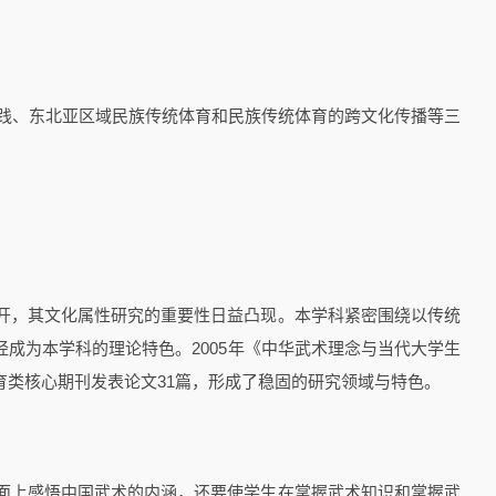
实践、东北亚区域民族传统体育和民族传统体育的跨文化传播等三
开，其文化属性研究的重要性日益凸现。本学科紧密围绕以传统
成为本学科的理论特色。2005年《中华武术理念与当代大学生
育类核心期刊发表论文31篇，形成了稳固的研究领域与特色。
面上感悟中国武术的内涵，还要使学生在掌握武术知识和掌握武