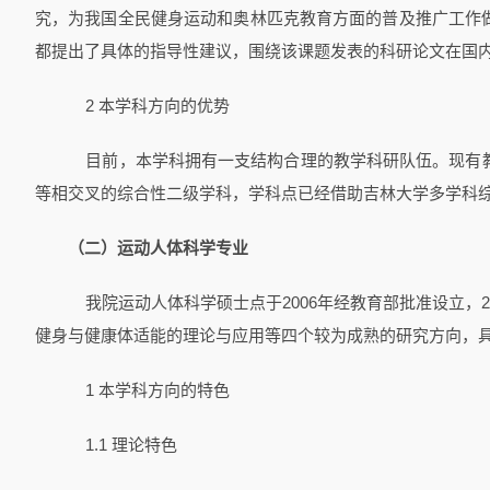
究，为我国全民健身运动和奥林匹克教育方面的普及推广工作
都提出了具体的指导性建议，围绕该课题发表的科研论文在国
2 本学科方向的优势
目前，本学科拥有一支结构合理的教学科研队伍。现有教授
等相交叉的综合性二级学科，学科点已经借助吉林大学多学科
（二）运动人体科学专业
我院运动人体科学硕士点于2006年经教育部批准设立，
健身与健康体适能的理论与应用等四个较为成熟的研究方向，
1 本学科方向的特色
1.1 理论特色