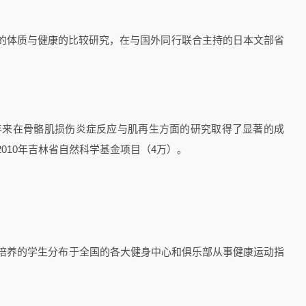
的体质与健康的比较研究，在与国外同行联合主持的日本文部省
年来在骨骼肌损伤炎症反应与肌再生方面的研究取得了显著的成
010年吉林省自然科学基金项目（4万）。
培养的学生分布于全国的各大健身中心和俱乐部从事健康运动指