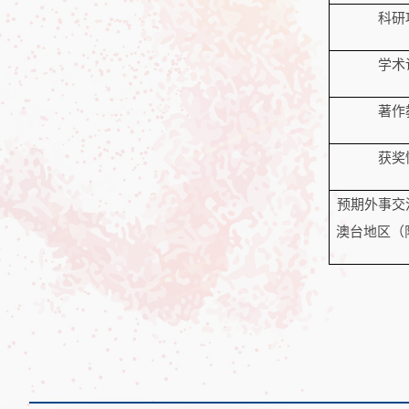
科研
学术
著作
获奖
预期外事交
澳台地区（