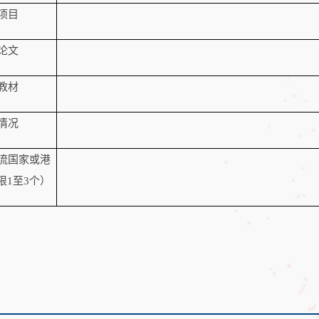
项目
论文
教材
情况
流国家或港
限
1
至
3
个）