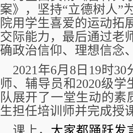
案》，坚持
“立德树人”
院用学生喜爱的运动拓
交际能力，最后通过老
确政治信仰、理想信念
2021年
6月8
日
19时30
师、辅导员
和
2
020
级学
队展开了一堂生动的素
生担任培训师并完成授
课上，
大家
都
踊跃发