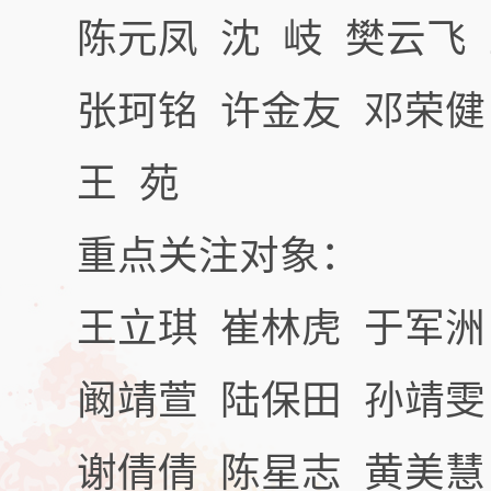
陈元凤 沈 岐 樊云飞 
张珂铭 许金友 邓荣健 
王 苑
重点关注对象：
王立琪 崔林虎 于军洲 
阚靖萱 陆保田 孙靖雯 
谢倩倩 陈星志 黄美慧 