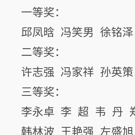
一等奖：
邱凤晗 冯笑男 徐铭泽
二等奖：
许志强 冯家祥 孙英策 
三等奖：
李永卓 李 超 韦 丹 
韩林波 王艳强 左盛旭