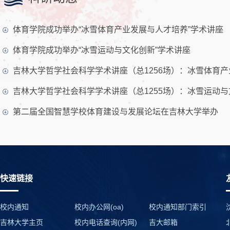
体育学院成功举办“冰雪体育产业发展与人才培养”学术讲座
体育学院成功举办“冰雪运动与文化创新”学术讲座
吉林大学哲学社会科学学术讲座（总1256场）：冰雪体育
吉林大学男子足球队（专业组）…
吉林大学
吉林大学哲学社会科学学术讲座（总1255场）：冰雪运动
第二届全国智慧学校体育建设与发展论坛在吉林大学举办
快速链接
逐风赴鲁，勇战全国｜吉大田径…
吉大阳光
校内通知
校内办公网(oa)
校内通知部门索引
吉林大学主页
校内电话查询(内网)
吉大邮箱