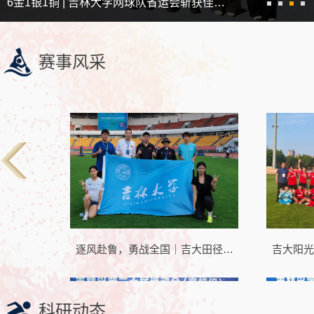
6金1银1铜 | 吉林大学网球队省运会斩获佳…
赛事风采
逐风赴鲁，勇战全国｜吉大田径…
吉大阳光
科研动态