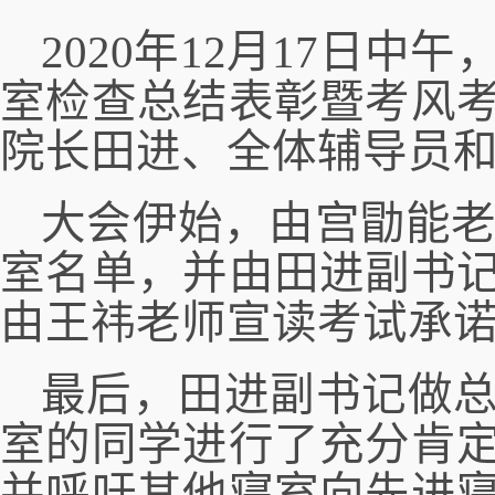
2020年12月17日
室检查总结表彰暨考风
院长田进
、
全体辅导
员
大会伊始，
由
宫勖能
室名单，
并由田进副书
由
王祎老师宣读考试承
最
后，
田进副书记做
室的同学进行了充分肯
并呼吁其他寝室向先进