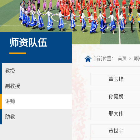
师资队伍
当前位置：
首页
>
师
教授
董玉峰
副教授
孙健鹏
讲师
邢大伟
助教
黄世宇