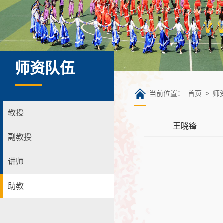
师资队伍
当前位置：
首页
>
师
教授
王晓锋
副教授
讲师
助教