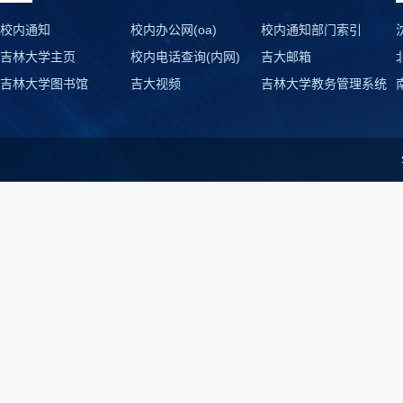
校内通知
校内办公网(oa)
校内通知部门索引
吉林大学主页
校内电话查询(内网)
吉大邮箱
吉林大学图书馆
吉大视频
吉林大学教务管理系统