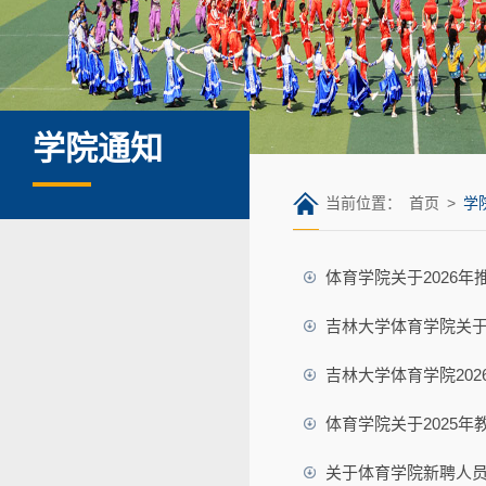
学院通知
当前位置：
首页
>
学
体育学院关于2026
吉林大学体育学院关于
吉林大学体育学院20
体育学院关于2025
关于体育学院新聘人