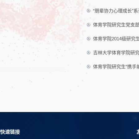
“朋辈协力心理成长”系
体育学院研究生党支
体育学院2014级研
吉林大学体育学院研究
体育学院研究生“携手
快速链接