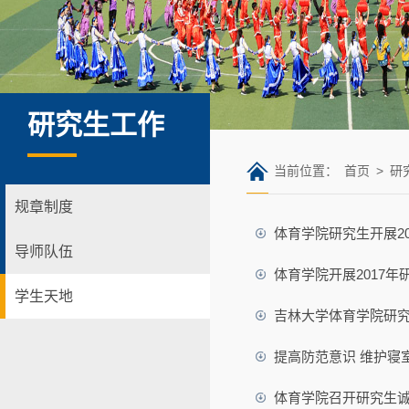
研究生工作
当前位置：
首页
>
研
规章制度
体育学院研究生开展2
导师队伍
体育学院开展2017
学生天地
吉林大学体育学院研
提高防范意识 维护寝
体育学院召开研究生